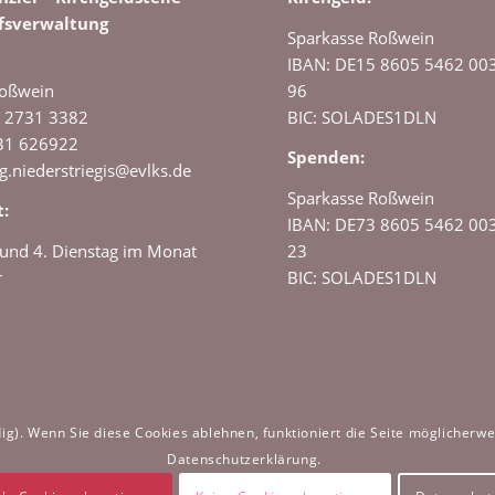
fsverwaltung
Sparkasse Roßwein
IBAN: DE15 8605 5462 00
oßwein
96
2 2731 3382
BIC: SOLADES1DLN
31 626922
Spenden:
kg.niederstriegis@evlks.de
Sparkasse Roßwein
t:
IBAN: DE73 8605 5462 00
 und 4. Dienstag im Monat
23
r
BIC: SOLADES1DLN
g). Wenn Sie diese Cookies ablehnen, funktioniert die Seite möglicherweis
Datenschutzerklärung.