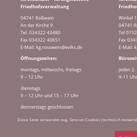
Friedhofsverwaltung
Friedho
04741 Roßwein
Winkel 1
An der Kirche 9
04741 R
Tel. 034322 43480
Tel 015
Fax 034322 40651
Fax 034
E-Mail: kg.rosswein@evlks.de
E-Mail: 
Öffnungszeiten:
Bürozei
montags, mittwochs, freitags
jeden 2.
9 – 12 Uhr
9-11 Uh
dienstags
9 – 12 Uhr und 15 – 17 Uhr
donnerstags geschlossen
Diese Seite verwendet sog. Session-Cookies (technisch notwendi