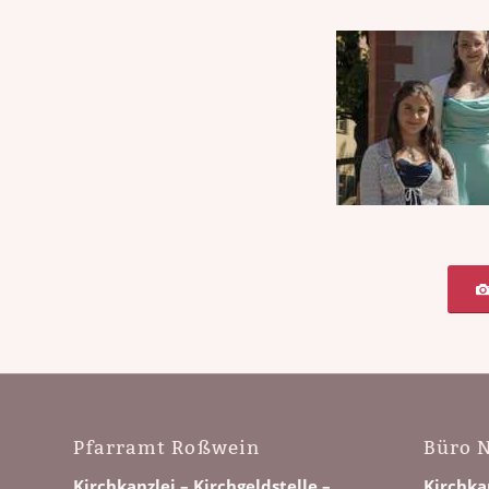
Pfarramt Roßwein
Büro N
Kirchkanzlei – Kirchgeldstelle –
Kirchkan